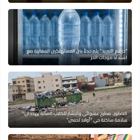
“درهم التبريد” يثير جدلاً بين المستهلكين المغاربة مع
اشتداد موجات الحر
الناظور.. مطرح عشوائي وانتشار للكلاب الضالة يهددان
سلامة ساكنة حي “أولاد لحسن”