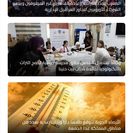
المغرب يجدد التزامه بإعادة القاصرين غير المرفوقين ويدعو
الشركاء الأوروبيين لتجاوز العراقيل الإدارية
وكالة بيت مال القدس تطلق مدرسة صيفية تدمج التراث
بالتكنولوجيا لفائدة شباب بيت حنينا
الأرصاد الجوية تتوقع طقسا حارا وزخات رعدية بعدد من
مناطق المملكة غدا الجمعة