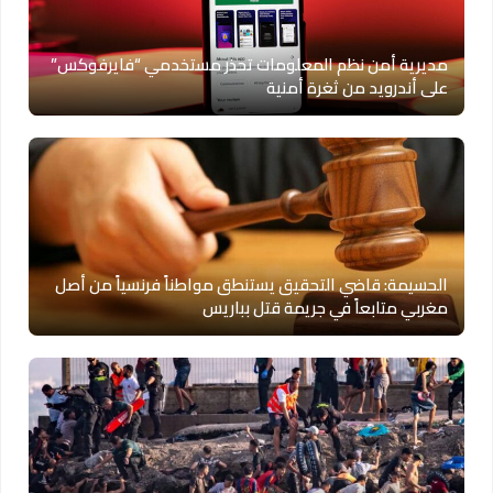
مديرية أمن نظم المعلومات تحذر مستخدمي “فايرفوكس”
على أندرويد من ثغرة أمنية
الحسيمة: قاضي التحقيق يستنطق مواطناً فرنسياً من أصل
مغربي متابعاً في جريمة قتل بباريس