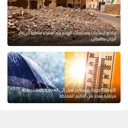
تراكم النفايات ومخلفات الهدم يثير استياء ساكنة حي بئر
أنزران بطانطان
الأرصاد الجوية: موجة حر تصل إلى 47 درجة وزخات رعدية
مرتقبة بعدد من أقاليم المملكة