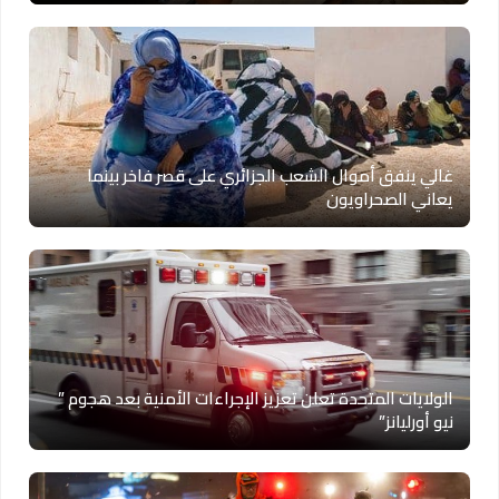
غالي ينفق أموال الشعب الجزائري على قصر فاخر بينما
يعاني الصحراويون
الولايات المتحدة تعلن تعزيز الإجراءات الأمنية بعد هجوم ”
نيو أورليانز”