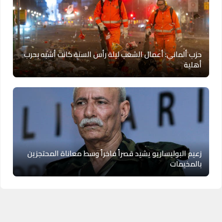
حزب ألماني: أعمال الشغب ليلة رأس السنة كانت أشبه بحرب
أهلية
زعيم البوليساريو يشيد قصراً فاخراً وسط معاناة المحتجزين
بالمخيمات