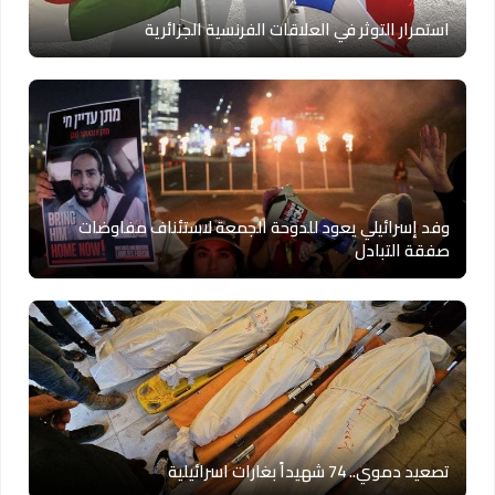
استمرار التوثر في العلاقات الفرنسية الجزائرية
وفد إسرائيلي يعود للدوحة الجمعة لاستئناف مفاوضات
صفقة التبادل
تصعيد دموي.. 74 شهيداً بغارات اسرائيلية