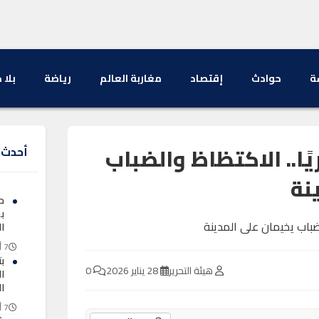
ة
حوادث
إقتصاد
مغاربة العالم
رياضة
بلا 
ًا.. الاكتظاظ والضباب
أحدث ا
نة
ح
ب
ال
7 أغسطس 2026
ب
هيئة التحرير
28 يناير 2026
0
ا
ا
7 أغسطس 2026