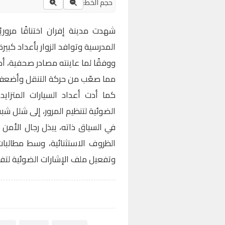
حجم الخط:
شهدت مدينة إفران اختناقًا مروريًا
المدرسية وتوافد الزوار بأعداد كبيرة
ووفقًا لما عاينته مصادر صحفية، أد
مما صعّب من حركة التنقل وأضعف ا
كما أدت أعداد السيارات المتزاي
الضوئية لتنظيم المرور، إلى شلل شب
في السياق ذاته، يبذل رجال الأمن
الظروف الاستثنائية، وسط مطالبات ب
وتفعيل ملف الإشارات الضوئية لتف