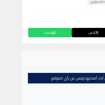
حام مروري
إكس
واتساب
عن آراء أصحابها وليس عن رأي الموقع