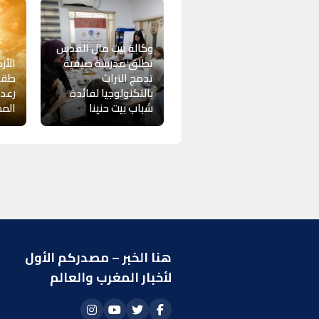
وكالة بيت مال القدس
تطلق مدرسة صيفية
الأر
تدمج التراث
طقسا
بالتكنولوجيا لفائدة
رعد
شباب بيت حنينا
المم
هنا الخبر – مصدركم الأول
ر
لأخبار المغرب والعالم
ا
أ