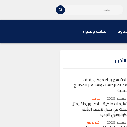
حدود
ثقافة وفنون
لأخبار
ادث سير يربك موكب زفاف
مدينة ترجيست واستنفار للمصالح
أمنية
#حوادث
تعليمات ملكية.. ناصر بوريطة يمثل
لملك في حفل تنصيب الرئيس
لكولومبي الجديد
#أخبار عامة