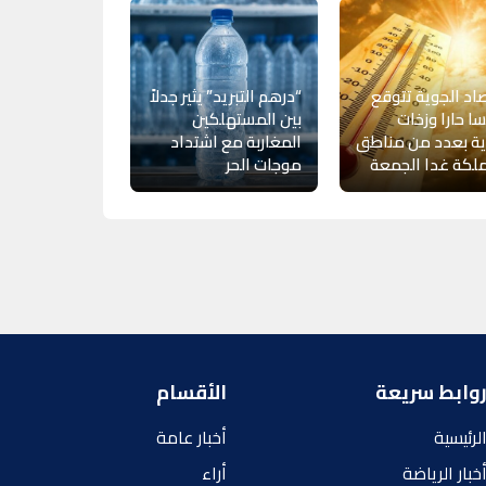
صاد الجوية تتوقع
“درهم التبريد” يثير جدلاً
 حارا وزخات
بين المستهلكين
ية بعدد من مناطق
المغاربة مع اشتداد
لكة غدا الجمعة
موجات الحر
وابط سريعة
الأقسام
لرئيسية
أخبار عامة
خبار الرياضة
أراء