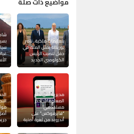
مواضيع ذات صلة
شاطئ
بتعليمات ملكية.. ناصر
بسيد
بوريطة يمثل الملك في
سياح
حفل تنصيب الرئيس
غياب
الكولومبي الجديد
الأس
مديرية أمن نظم
الح
المعلومات تحذر
الت
مستخدمي
مواط
“فايرفوكس” على
أصل 
أندرويد من ثغرة أمنية
جريم