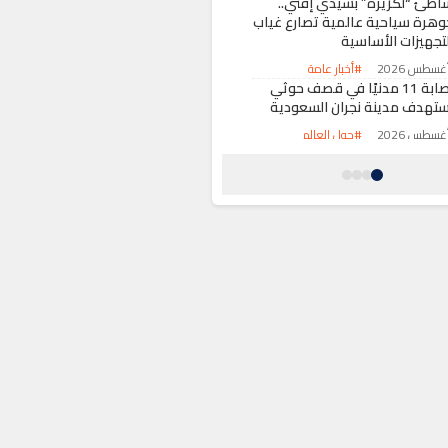
اطئ “لكزيرة” بسيدي إفني..
وهرة سياحية عالمية تصارع غياب
لتجهيزات الأساسية
#أخبار عامة
إصابة 11 مدنيًا في قصف حوثي
ستهدف مدينة نجران السعودية
#حول العالم
اس.. الشركة الجهوية متعددة
لخدمات تنفي تمويل المهرجانات
ر فواتير الماء والكهرباء
#أخبار عامة