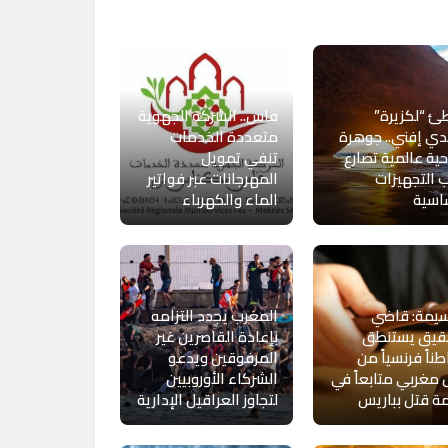
 “لكزيرة”
فاس.. الشركة الجهوية
ي إفني.. جوهرة
متعددة الخدمات
ية عالمية تصارع
تنفي تمويل
 التجهيزات
المهرجانات عبر فواتير
اسية
الماء والكهرباء
سيمة: قاضي
المغرب يجدد التزامه
حقيق يستنطق
بإعادة القاصرين غير
ناً فرنسياً من
المرفوقين ويدعو
مغربي متابعاً في
الشركاء الأوروبيين
ة قتل بباريس
لتجاوز العراقيل الإدارية