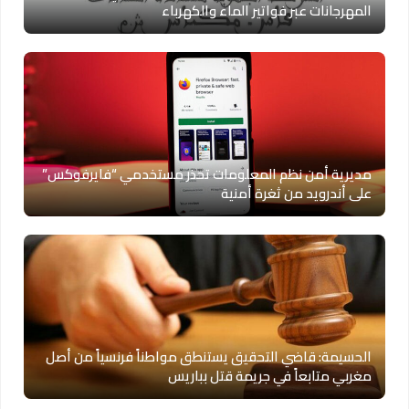
المهرجانات عبر فواتير الماء والكهرباء
مديرية أمن نظم المعلومات تحذر مستخدمي “فايرفوكس”
على أندرويد من ثغرة أمنية
الحسيمة: قاضي التحقيق يستنطق مواطناً فرنسياً من أصل
مغربي متابعاً في جريمة قتل بباريس