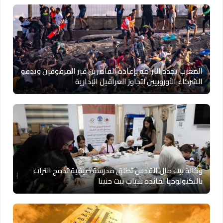
المغرب يجدد التزامه بإعادة القاصرين غير المرفوقين ويدعو
الشركاء الأوروبيين لتجاوز العراقيل الإدارية
وكالة بيت مال القدس تطلق مدرسة صيفية تدمج التراث
بالتكنولوجيا لفائدة شباب بيت حنينا