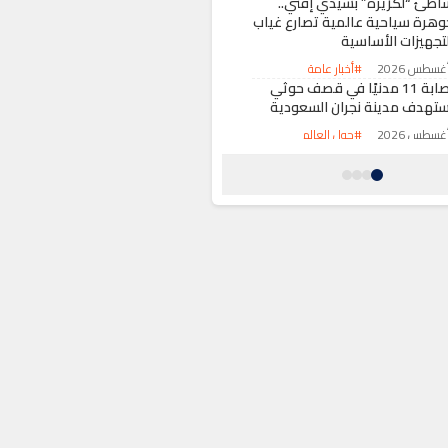
اطئ “لكزيرة” بسيدي إفني..
وهرة سياحية عالمية تصارع غياب
لتجهيزات الأساسية
#أخبار عامة
إصابة 11 مدنيًا في قصف حوثي
ستهدف مدينة نجران السعودية
#حول العالم
اس.. الشركة الجهوية متعددة
لخدمات تنفي تمويل المهرجانات
ر فواتير الماء والكهرباء
#أخبار عامة