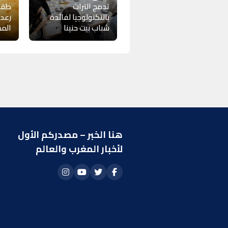
تدمج التراث
طقسا
بالتكنولوجيا لفائدة
رعد
شباب بيت حنينا
المم
هنا الخبر – مصدركم الأول
ر
لأخبار المغرب والعالم
ا
أ
م