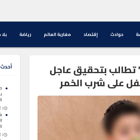
ة
حوادث
إقتصاد
مغاربة العالم
رياضة
بلا 
تطالب بتحقيق عاجل
أحدث ا
فل على شرب الخمر
ح
ب
ال
7 أغسطس 2026
ب
ا
ا
7 أغسطس 2026