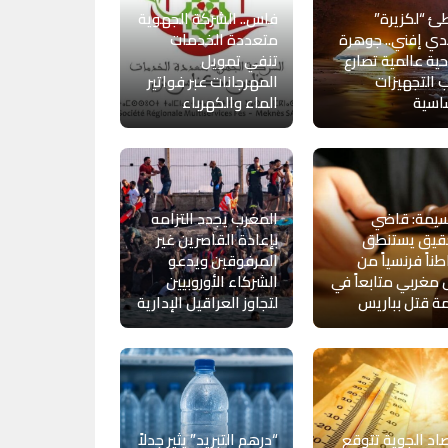
 “لكزيرة”
فاس.. الشركة الجهوية
ي إفني.. جوهرة
متعددة الخدمات
ية عالمية تصارع
تنفي تمويل
 التجهيزات
المهرجانات عبر فواتير
اسية
الماء والكهرباء
سيمة: قاضي
المغرب يجدد التزامه
حقيق يستنطق
بإعادة القاصرين غير
ناً فرنسياً من
المرفوقين ويدعو
مغربي متابعاً في
الشركاء الأوروبيين
ة قتل بباريس
لتجاوز العراقيل الإدارية
صاد الجوية تتوقع
“درهم التبريد” يثير جدلاً