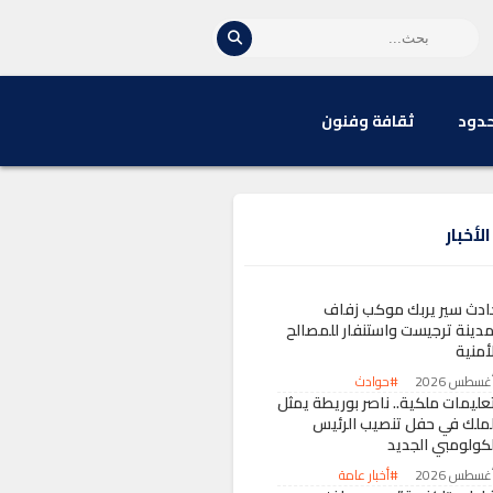
حدود
ثقافة وفنون
لأخبار
ادث سير يربك موكب زفاف
مدينة ترجيست واستنفار للمصالح
أمنية
#حوادث
تعليمات ملكية.. ناصر بوريطة يمثل
لملك في حفل تنصيب الرئيس
لكولومبي الجديد
#أخبار عامة