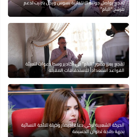
لقجع يواصل جولته الانتخابية بسوس ويحل بتزنيت لدعم
مرشح “البام”
لقجع يعزز حضور “البام” في أكادير وسط دعوات لتعبئة
القواعد استعداداً للاستحقاقات المقبلة
الحركة الشعبية تزكي دعاء أحيضار وكيلة للائحة النسائية
بجهة طنجة تطوان الحسيمة