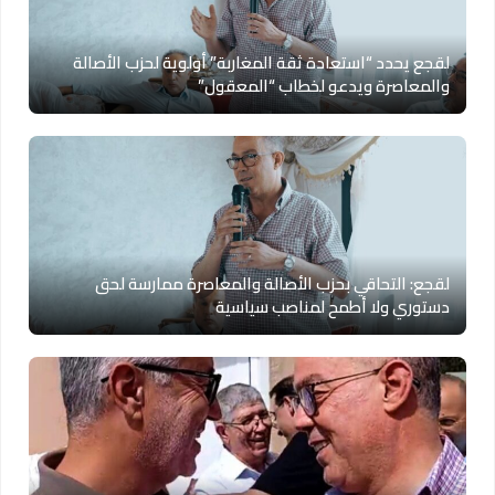
لقجع يحدد “استعادة ثقة المغاربة” أولوية لحزب الأصالة
والمعاصرة ويدعو لخطاب “المعقول”
لقجع: التحاقي بحزب الأصالة والمعاصرة ممارسة لحق
دستوري ولا أطمح لمناصب سياسية