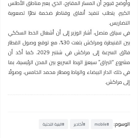
وأوضح قيوح أن المسار المقترح، الذي يعبر مناطق الأطلس
الكبير، يتطلب تنفيذ أنفاق وقناطر ضخمة نظرًا لصعوبة
التضاريس.
في سياق متصل، أشار الوزير إلى أن أشغال الخط السككي
بين القنيطرة ومراكش بلغت 30%، مع توقع وصول القطار
فائق السرعة إلى مراكش في شتنبر 2029. كما أكد أن
مشروع “البراق” سيعزز الربط السريع بين المدن الرئيسية، بما
في ذلك الدار البيضاء والرباط ومطار محمد الخامس، وصولًا
إلى مراكش.
الوسوم:
#mobile
#أكادير
#البنية التحتية