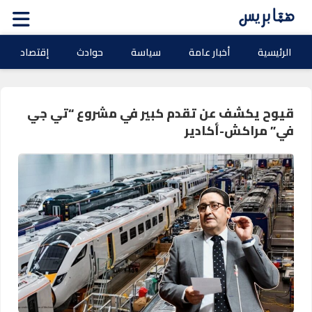
الرئيسية
أخبار عامة
سياسة
حوادث
إقتصاد
قيوح يكشف عن تقدم كبير في مشروع “تي جي
في” مراكش-أكادير