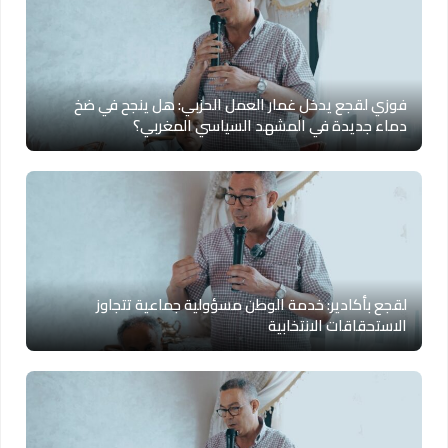
فوزي لقجع يدخل غمار العمل الحزبي: هل ينجح في ضخ
دماء جديدة في المشهد السياسي المغربي؟
لقجع بأكادير: خدمة الوطن مسؤولية جماعية تتجاوز
الاستحقاقات الانتخابية