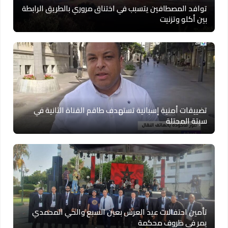
توافد المصطافين يتسبب في اختناق مروري بالطريق الرابطة
بين أكلو وتزنيت
تضييقات أمنية إسبانية تستهدف طاقم القناة الثانية في
سبتة المحتلة
تأمين احتفالات عيد العرش بعين السبع والحي المحمدي
يمر في ظروف محكمة