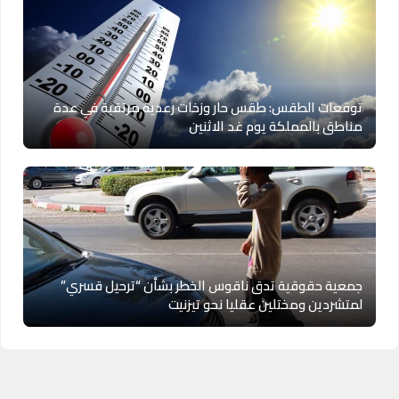
توقعات الطقس: طقس حار وزخات رعدية مرتقبة في عدة
مناطق بالمملكة يوم غد الاثنين
جمعية حقوقية تدق ناقوس الخطر بشأن “ترحيل قسري”
لمتشردين ومختلين عقليا نحو تيزنيت