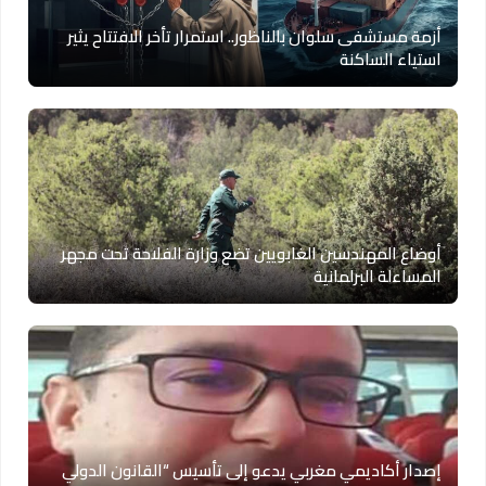
أزمة مستشفى سلوان بالناظور.. استمرار تأخر الافتتاح يثير
استياء الساكنة
أوضاع المهندسين الغابويين تضع وزارة الفلاحة تحت مجهر
المساءلة البرلمانية
إصدار أكاديمي مغربي يدعو إلى تأسيس “القانون الدولي