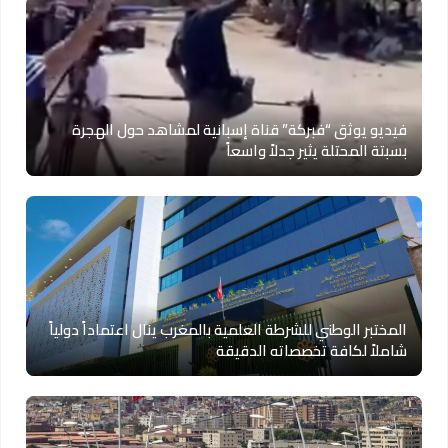
فيديو يوثق “فبركة” قناة إسبانية لمشاهد حول الهجرة
بسبتة المحتلة يثير جدلاً واسعاً
المختبر الوطني للشرطة العلمية بالمغرب ينال اعتماداً دولياً
شاملاً لكافة تخصصاته الدقيقة