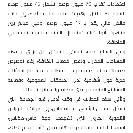
اعتمادات تقارب 70 مليون درهم، تشمل 45 مليون درهم
للتسيير و9 ملايين درهم كحصيلة لنجاعة الأداء، إلى جانب
فائض مالي يقدر بـ 17 مليون درهم، وهي مبالغ يرى
متتبعون أنها كانت كفيلة بإحداث نقلة تنموية نوعية في
المنطقة.
وفي السياق ذاته، يشتكي السكان من تردي وضعية
المساحات الخضراء ونقص خدمات النظافة، رغم تخصيص
صفقات مالية ضخمة لهذه القطاعات، مما يثير تساؤلات
جدية حول شفافية تدبير الصفقات العمومية وفعالية
المشاريع المبرمجة ومدى مطابقتها لدفاتر التحملات.
وتأتي هذه المطالب في وقت تُدعى فيه الجماعة، التي
تشكل المدخل الرئيسي لمدينة فاس، إلى مواكبة الأوراش
التنموية الكبرى التي تشهدها جهة فاس-مكناس،
استعداداً لاستحقاقات دولية هامة مثل كأس العالم 2030،