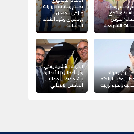
الاتحاد الدستوري
م يحسم وجهته
يحسم رهاناته بورزازات
اسية ويلتحق
ويزكي الحسين
لنخلة” لخوض
بوحسيني وكيلا للائحته
تخابات التشريعية
البرلمانية
الحركة الشعبية يزكي
ام” يزكي فؤاد
رجل أعمال شاباً بدائرة
دني وكيلاً للائحته
برشيد ويقلب موازين
تخابية بإقليم تيزنيت
التنافس الانتخابي