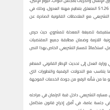
الإنسان والحريات بمجلس النواب، اليوم الإثنين،
بالأغلبية على مشروع القانون رقم 51.26 المتعلق بتنظيم مهنة العدول، وذلك في
شريعي مع الملاحظات القانونية الصادرة عن
ستفيضة للصيغة المعدلة للمشروع، حيث حرص
نونية اللازمة وضمان مطابقة جميع المقتضيات
مل، استكمالاً للمسار التشريعي الخاص بهذا النص
ارة العدل إلى تحديث الإطار القانوني المنظم
ا يتناسب مع التحولات الرقمية والتطورات التي
و ما من شأنه الرفع من جودة الخدمات الموجهة
مساره التشريعي داخل قبة البرلمان في مراحله
ه في جلسة عامة، في أفق إخراج قانون متكامل