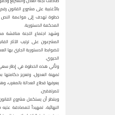
صادقت لجنة العدل والتشريع وحقوق 
خطوة تهدف إلى مواءمة النص الت
المحكمة الدستورية.
وشهد اجتماع اللجنة مناقشة م
المشرعون على ترتيب الآثار القا
للضوابط الدستورية الجاري بها الع
الحيوي.
وتأتي هذه الخطوة في إطار سعي وز
لمهنة العدول، وتعزيز حكامتها بم
يعرفها قطاع العدالة بالمغرب، وه
للمرتفقين.
وينتظر أن يستكمل مشروع القانون 
النهائية، تمهيداً للمصادقة علي