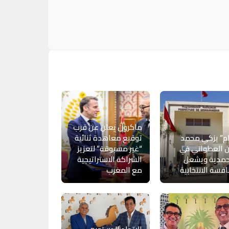
ماكرون يعلن عن قرب
ام” يزكي محمد
توقيع معاهدة ثنائية
 العطواني في
“غير مسبوقة” لتعزيز
حمدية ويشعل
الشراكة الاستراتيجية
افسة الانتخابية
مع المغرب