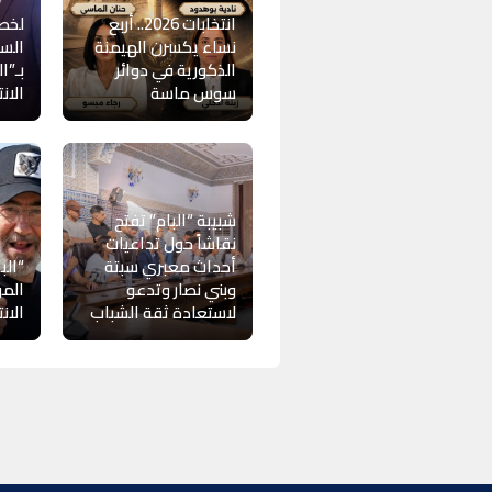
انتخابات 2026.. أربع
لخص
نساء يكسرن الهيمنة
السي
الذكورية في دوائر
بـ”ا
سوس ماسة
الان
شبيبة “البام” تفتح
نقاشاً حول تداعيات
أحداث معبري سبتة
“الب
وبني نصار وتدعو
المو
لاستعادة ثقة الشباب
الان