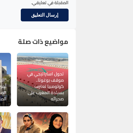
المقبلة في تعليقي.
مواضيع ذات صلة
تحول استراتيجي في
موقف بوغوتا..
“الب
كولومبيا تعترف
أمين
بسيادة المغرب على
الم
صحرائه
المن