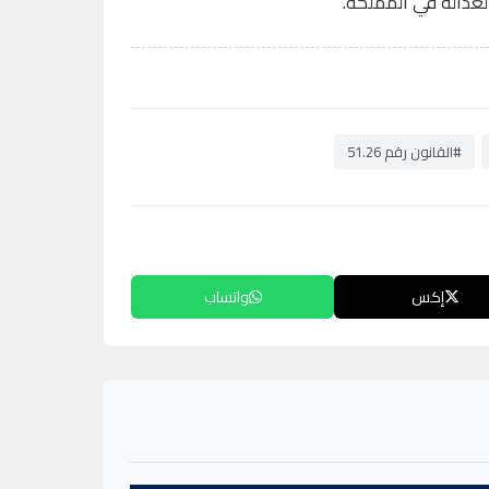
عدالة في المملكة.
#القانون رقم 51.26
إكس
واتساب