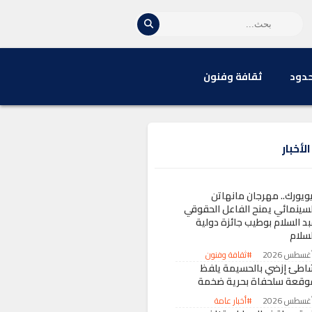
حدود
ثقافة وفنون
لأخبار
يويورك.. مهرجان مانهاتن
لسينمائي يمنح الفاعل الحقوقي
بد السلام بوطيب جائزة دولية
لسلام
#ثقافة وفنون
اطئ إزضي بالحسيمة يلفظ
وقعة سلحفاة بحرية ضخمة
#أخبار عامة