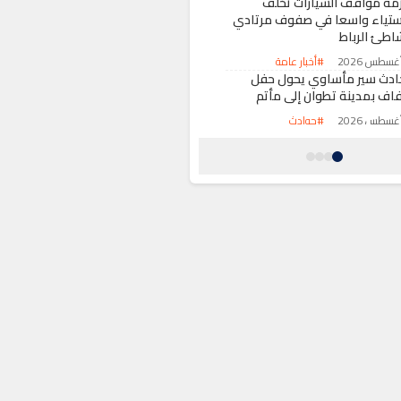
زمة مواقف السيارات تخلف
ستياء واسعا في صفوف مرتادي
اطئ الرباط
#أخبار عامة
ادث سير مأساوي يحول حفل
فاف بمدينة تطوان إلى مأتم
#حوادث
جز كميات كبيرة من المواد
لغذائية الفاسدة في موسم
لاي عبد الله أمغار
#أخبار عامة