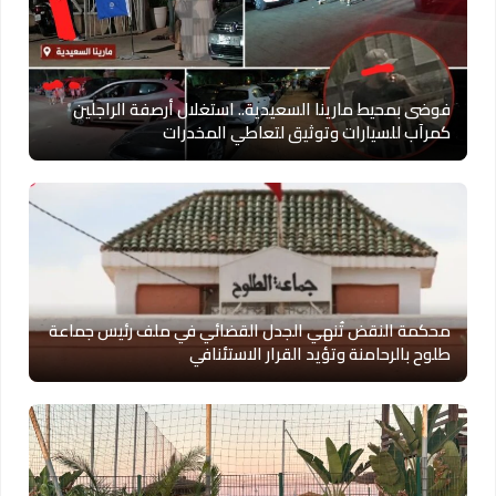
فوضى بمحيط مارينا السعيدية.. استغلال أرصفة الراجلين
كمرآب للسيارات وتوثيق لتعاطي المخدرات
محكمة النقض تُنهي الجدل القضائي في ملف رئيس جماعة
طلوح بالرحامنة وتؤيد القرار الاستئنافي