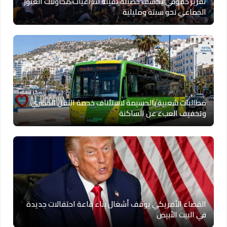
تقرير حقوقي يكشف حصيلة ثقيلة لتداعيات محاولات العبور
الجماعي نحو سبتة ومليلية
مطالبات شعبية بالحسيمة لاستئناف خدمة النقل الحضري
وتخفيف العبء عن الساكنة
القضاء الأمريكي يوقف أشغال بناء قاعة احتفالات جديدة
في البيت الأبيض