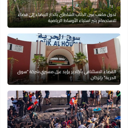
تحول ملعب عين الذئاب الشاطئي بالدار البيضاء إلى فضاء
للاستجمام يثير استياء الأوساط الرياضية
القضاء الاستئنافي بأكادير يؤيد عزل مسيري شركة “سوق
الحرية” بإنزكان