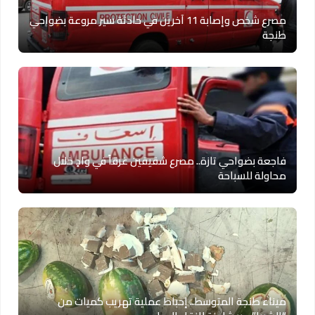
مصرع شخص وإصابة 11 آخرين في حادثة سير مروعة بضواحي
طنجة
فاجعة بضواحي تازة.. مصرع شقيقين غرقاً في وادٍ خلال
محاولة للسباحة
ميناء طنجة المتوسط.. إحباط عملية تهريب كميات من