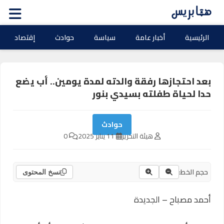
الرئيسية
أخبار عامة
سياسة
حوادث
إقتصاد
بعد احتجازها رفقة والدته لمدة يومين.. أب يضع
حدا لحياة طفلته بسيدي بنور
حوادث
هيئة التحرير
11 يناير 2025
0
حجم الخط:
نسخ المحتوى
أحمد مصباح – الجديدة