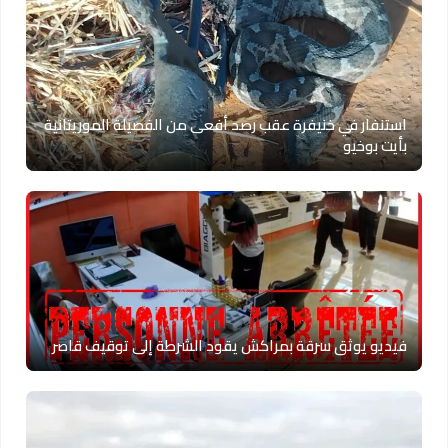
استنفار في خنيفرة عقب رصد أفعى من الفصيلة الموريتانية
بأيت بوخيو
فيديو يوثق سرقة بمراكش يقود الشرطة إلى توقيف قاصر