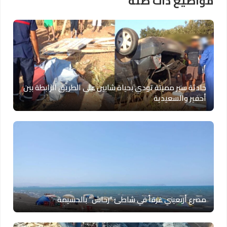
مواضيع ذات صلة
حادثة سير مميتة تودي بحياة شابين على الطريق الرابطة بين
أحفير والسعيدية
مصرع أربعيني غرقاً في شاطئ “رحاش” بالحسيمة