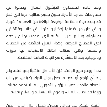
وقد حاصر المتدخلون الدركيون المكان، ودخلوا في
مفاوضات مع رب الأسرة، ملبين جميع مطالبه، درءا لاي خطر
قد يهدد حياة وسلامة الرضيعة البالغة من العمر 14 شهرا،
والتي كان من ضمنها إحضار والدتها التي كانت وقتئذ في
بوسلهام، وتنازلها عن الشكاية التي تقدمت بها في حقه
لدى المصالح الدركية، وكذا، التنازل لفائدته عن الحضانة
والنفقة؛ وهي مطالب اكانت الاستجابة لها فورية
وبالإيجاب، بعد الاستشارة مع النيابة العامة المختصة.
هذا، ورغم مرور الوقت، فإن الأب ظل متشبثا بمواقفه، ولم
يبد أي تراجع أو ندم؛ ما جعل رجال الدرك يتريثون، من باب
الحيطة والخطر، حتى لا تٍؤول الأمور إلى ما لا تحمد عقباه..
وربما قد يصاب بالعياء، ويقوم بالاستسلام وبتسليم نفسه.
الأزمة انتهت، بعد حوالي يومين، بتدخل رجال الدرك، الذين