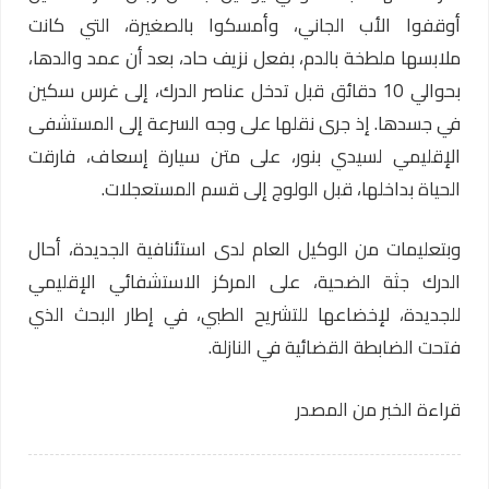
أوقفوا الأب الجاني، وأمسكوا بالصغيرة، التي كانت
ملابسها ملطخة بالدم، بفعل نزيف حاد، بعد أن عمد والدها،
بحوالي 10 دقائق قبل تدخل عناصر الدرك، إلى غرس سكين
في جسدها. إذ جرى نقلها على وجه السرعة إلى المستشفى
الإقليمي لسيدي بنور، على متن سيارة إسعاف، فارقت
الحياة بداخلها، قبل الولوج إلى قسم المستعجلات.
وبتعليمات من الوكيل العام لدى استئنافية الجديدة، أحال
الدرك جثة الضحية، على المركز الاستشفائي الإقليمي
للجديدة، لإخضاعها للتشريح الطبي، في إطار البحث الذي
فتحت الضابطة القضائية في النازلة.
قراءة الخبر من المصدر