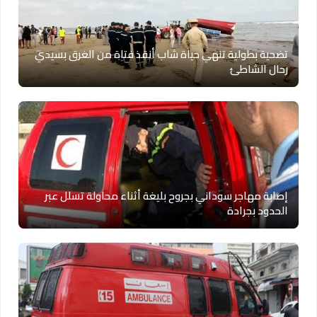
تضحية بطولية تنهي حياة شاب أنقذ فتاة من الغرق بسيدي
رحال الشاطئ
إصابة مهاجر سوداني بجروح بليغة أثناء محاولة تسلل عبر
الحدود بجرادة