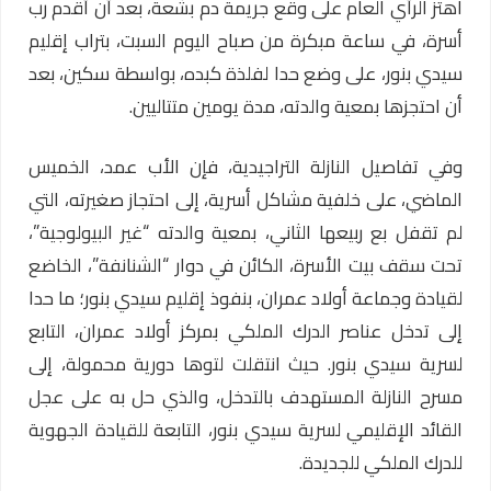
اهتز الرأي العام على وقع جريمة دم بشعة، بعد أن أقدم رب
أسرة، في ساعة مبكرة من صباح اليوم السبت، بتراب إقليم
سيدي بنور، على وضع حدا لفلذة كبده، بواسطة سكين، بعد
أن احتجزها بمعية والدته، مدة يومين متتاليين.
وفي تفاصيل النازلة التراجيدية، فإن الأب عمد، الخميس
الماضي، على خلفية مشاكل أسرية، إلى احتجاز صغيرته، التي
لم تقفل بع ربيعها الثاني، بمعية والدته “غير البيولوجية”،
تحت سقف بيت الأسرة، الكائن في دوار “الشنانفة”، الخاضع
لقيادة وجماعة أولاد عمران، بنفوذ إقليم سيدي بنور؛ ما حدا
إلى تدخل عناصر الدرك الملكي بمركز أولاد عمران، التابع
لسرية سيدي بنور. حيث انتقلت لتوها دورية محمولة، إلى
مسرح النازلة المستهدف بالتدخل، والذي حل به على عجل
القائد الإقليمي لسرية سيدي بنور، التابعة للقيادة الجهوية
للدرك الملكي للجديدة.