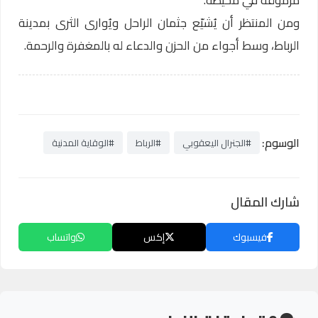
مرموقة في محيطه.
ومن المنتظر أن يُشيّع جثمان الراحل ويُوارى الثرى بمدينة
الرباط، وسط أجواء من الحزن والدعاء له بالمغفرة والرحمة.
الوسوم:
#الجنرال اليعقوبي
#الرباط
#الوقاية المدنية
شارك المقال
فيسبوك
إكس
واتساب