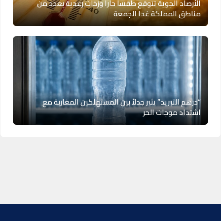
الأرصاد الجوية تتوقع طقسا حارا وزخات رعدية بعدد من
مناطق المملكة غدا الجمعة
“درهم التبريد” يثير جدلاً بين المستهلكين المغاربة مع
اشتداد موجات الحر