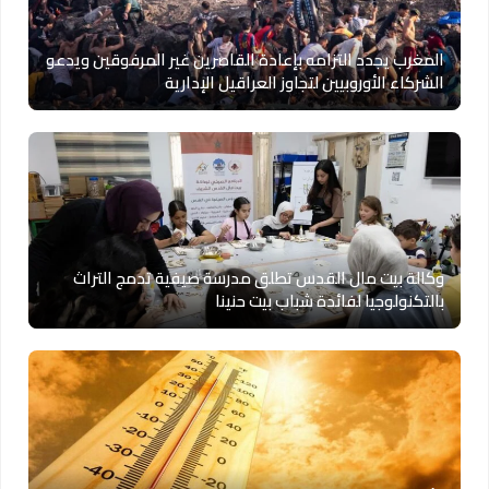
المغرب يجدد التزامه بإعادة القاصرين غير المرفوقين ويدعو
الشركاء الأوروبيين لتجاوز العراقيل الإدارية
وكالة بيت مال القدس تطلق مدرسة صيفية تدمج التراث
بالتكنولوجيا لفائدة شباب بيت حنينا