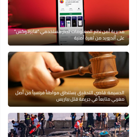
مديرية أمن نظم المعلومات تحذر مستخدمي “فايرفوكس”
على أندرويد من ثغرة أمنية
الحسيمة: قاضي التحقيق يستنطق مواطناً فرنسياً من أصل
مغربي متابعاً في جريمة قتل بباريس