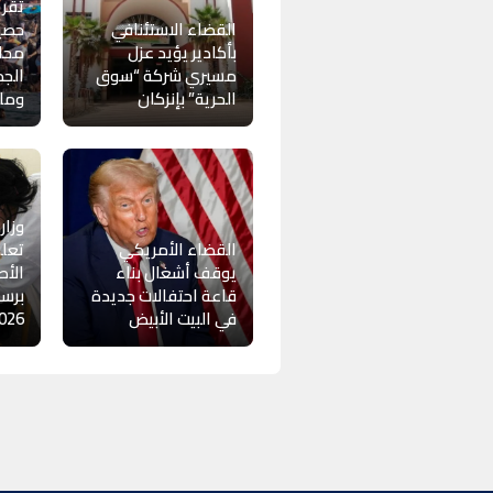
تقر
القضاء الاستئنافي
حصيل
بأكادير يؤيد عزل
محاو
مسيري شركة “سوق
الجم
الحرية” بإنزكان
وملي
وزار
القضاء الأمريكي
تعلن
يوقف أشغال بناء
الأط
قاعة احتفالات جديدة
برسم
في البيت الأبيض
26-2027