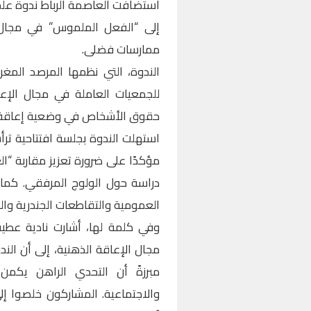
استضافت العاصمة الرباط ندوة علم
إلى “الفعل الملموس” في مجال 
ممارسات فضلى.
الندوة، التي نظمها المرصد المغرب
للجمعيات العاملة في مجال الإع
حقوق الأشخاص في وضعية إعاقة في
استهلت الندوة بجلسة افتتاحية ت
مؤكدًا على ضرورة تعزيز مقاربة “ال
دراسة حول الولوج المرفقي. كما 
العمومية والتقاطعات الجندرية والد
وفي كلمة لها، أشارت نادية عطية،
مجال الإعاقة الذهنية، إلى أن الند
مبرزةً أن التحدي الراهن يكمن
والاجتماعية. المشاركون خلصوا إلى