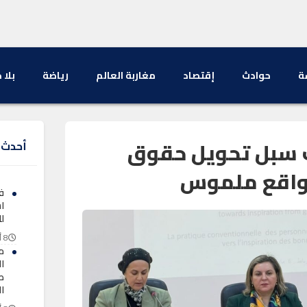
ة
حوادث
إقتصاد
مغاربة العالم
رياضة
بلا 
حث سبل تحويل حقوق
أحدث ا
 واقع ملموس
ف
ا
ل
8 أغسطس 2026
م
ا
طل
ا