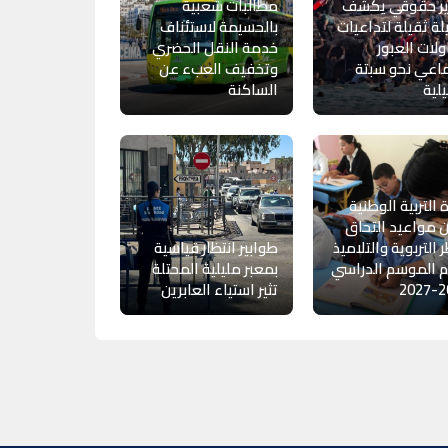
ير حقوقي يكشف
مطالبات شعبية
ة ثقيلة لتداعيات
بالحسيمة لاستئناف
لات العبور
خدمة النقل الحضري
اعي نحو سبتة
وتخفيف العبء عن
لية
الساكنة
ة التربية الوطنية
 مواعيد التحاق
ر التربوية والتلاميذ
طوابير انتظار قياسية
 الموسم الدراسي
بمعبر مليلية المحتلة
20
تثير استياء العابرين