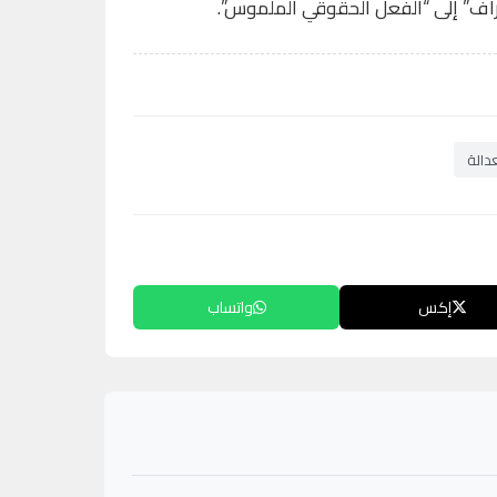
عتراف” إلى “الفعل الحقوقي الملموس”.
دالة
إكس
واتساب