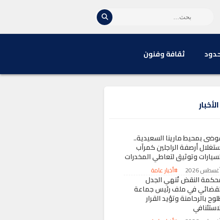
حدود
ثقافة وفنون
لأخبار
وضى بمحيط مارينا السعيدية..
ستغلال أرصفة الراجلين كمرآب
لسيارات وتوثيق لتعاطي المخدرات
#أخبار عامة
حكمة النقض تُنهي الجدل
لقضائي في ملف رئيس جماعة
وح بالرحامنة وتؤيد القرار
لاستئنافي