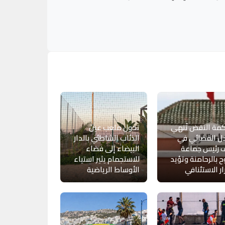
مة النقض تُنهي
تحول ملعب عين
ل القضائي في
الذئاب الشاطئي بالدار
 رئيس جماعة
البيضاء إلى فضاء
 بالرحامنة وتؤيد
للاستجمام يثير استياء
ار الاستئنافي
الأوساط الرياضية