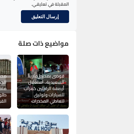
المقبلة في تعليقي.
مواضيع ذات صلة
فوضى بمحيط مارينا
محك
السعيدية.. استغلال
الجد
أرصفة الراجلين كمرآب
ملف
للسيارات وتوثيق
طلوح
لتعاطي المخدرات
القر