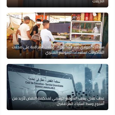
النزيلات
سلطات “مولاي عبد الله” تكثف حملات المراقبة على محلات
المأكولات استعداداً للموسم السنوي
عطب تقني يغيب الموقع الرسمي لمحكمة النقض لأزيد من
أسبوع وسط استياء المرتفقين