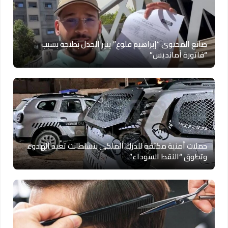
صانع المحتوى “إبراهيم فلوغ” يثير الجدل بطنجة بسبب
“فاتورة أمانديس”
حملات أمنية مكثفة للدرك الملكي بتسلطانت تعيد الهدوء
وتطوق “النقط السوداء”