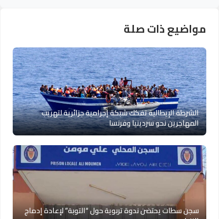
مواضيع ذات صلة
الشرطة الإيطالية تفكك شبكة إجرامية جزائرية لتهريب
المهاجرين نحو سردينيا وفرنسا
سجن سطات يحتضن ندوة تربوية حول “التوبة” لإعادة إدماج