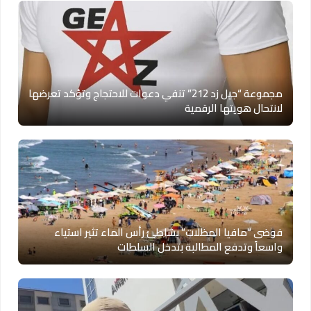
مجموعة “جيل زد 212” تنفي دعوات للاحتجاج وتؤكد تعرضها
لانتحال هويتها الرقمية
فوضى “مافيا المظلات” بشاطئ رأس الماء تثير استياء
واسعاً وتدفع المطالبة بتدخل السلطات