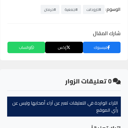
الوسوم:
#تارودانت
#جمعية
#حرمان
شارك المقال
فيسبوك
إكس
واتساب
0
تعليقات الزوار
الآراء الواردة في التعليقات تعبر عن آراء أصحابها وليس عن
رأي الموقع