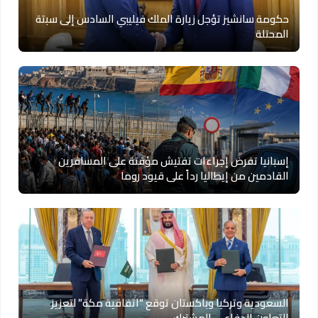
حكومة سانشيز تؤجل زيارة الملك فيليبي السادس إلى سبتة
المحتلة
إسبانيا تفرض إجراءات تفتيش مؤقتة على المسافرين
القادمين من إيطاليا رداً على قيود روما
السعودية وتركيا وباكستان توقع “اتفاقية مكة” لتعزيز
التعاون الدفاعي المشترك