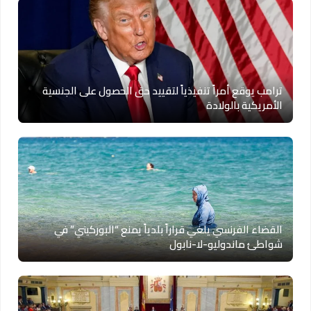
ترامب يوقع أمراً تنفيذياً لتقييد حق الحصول على الجنسية
الأمريكية بالولادة
القضاء الفرنسي يلغي قراراً بلدياً يمنع “البوركيني” في
شواطئ ماندوليو-لا-نابول