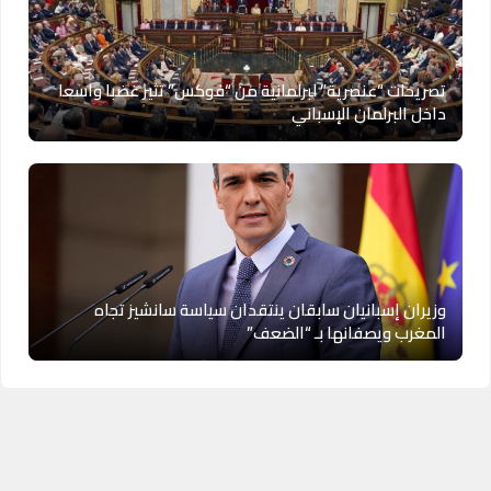
تصريحات “عنصرية” لبرلمانية من “فوكس” تثير غضبا واسعا
داخل البرلمان الإسباني
وزيران إسبانيان سابقان ينتقدان سياسة سانشيز تجاه
المغرب ويصفانها بـ “الضعف”