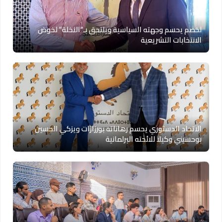
لخصم يحسم وجهته السياسية ويلتحق بـ”النخلة” لخوض
الانتخابات التشريعية
الاتحاد الدستوري يحسم رهاناته بورزازات ويزكي الحسين
بوحسيني وكيلا للائحته البرلمانية