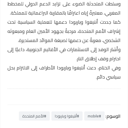
وسلطت المتحدثة الضوء على تزايد الدعم الدولي للمخطط
المغربي، معتبرةً إياه اعترافًا بالمقاربة البراغماتية للمملكة.
كما جددت أنتيغوا وباربودا دعمها للعملية السياسية تحت
إشراف الأمم المتحدة، مرحبةً بجهود الأمين العام ومبعوثه
الشخصي، معربةً عن دعمها لصيغة الموائد المستديرة.
وأشار الوفد إلى الاستثمارات في الأقاليم الجنوبية، داعيًا إلى
احترام وقف إطلاق النار.
وفي الختام، دعت أنتيغوا وباربودا الأطراف إلى الالتزام بحل
سياسي دائم.
الوسوم:
#mobile
#أنتيغوا وباربودا
#الأمم المتحدة