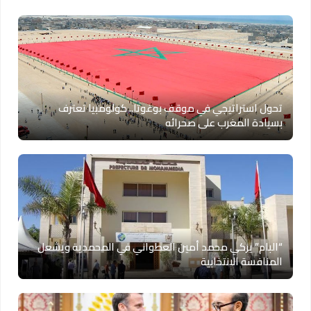
تحول استراتيجي في موقف بوغوتا.. كولومبيا تعترف
بسيادة المغرب على صحرائه
“البام” يزكي محمد أمين العطواني في المحمدية ويشعل
المنافسة الانتخابية