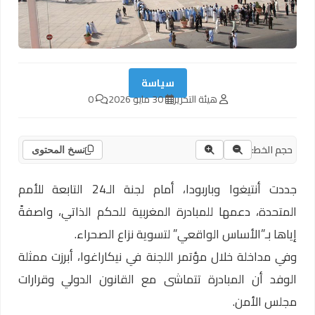
سياسة
هيئة التحرير
30 مايو 2026
0
حجم الخط:
نسخ المحتوى
جددت أنتيغوا وباربودا، أمام لجنة الـ24 التابعة للأمم
المتحدة، دعمها للمبادرة المغربية للحكم الذاتي، واصفةً
إياها بـ”الأساس الواقعي” لتسوية نزاع الصحراء.
وفي مداخلة خلال مؤتمر اللجنة في نيكاراغوا، أبرزت ممثلة
الوفد أن المبادرة تتماشى مع القانون الدولي وقرارات
مجلس الأمن.