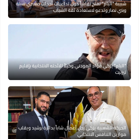
شبيبة “البام” تفتح نقاشاً حول تداعيات أحداث معبري سبتة
وبني نصار وتدعو لاستعادة ثقة الشباب
“البام” يزكي فؤاد المودني وكيلاً للائحته الانتخابية بإقليم
تيزنيت
الحركة الشعبية يزكي رجل أعمال شاباً بدائرة برشيد ويقلب
موازين التنافس الانتخابي