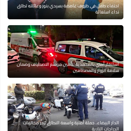
اختفاء طفل في ظروف غامضة بسيدي بنور وعائلته تطلق
نداء استغاثة
استنفار أمني بالمحمدية لتأمين موسم الاصطياف وضمان
سلامة الزوار والمصطافين
الدار البيضاء.. حملة أمنية واسعة النطاق لزجر مخالفات
الدراجات النارية