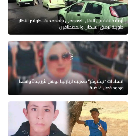
أزمة خانقة في النقل العمومي بالمحمدية.. طوابير انتظار
طويلة ترهق السكان والمصطافين
انتقادات “تيكتوكر” مغربية لزيارتها تونس تثير جدلاً واسعاً
وردود فعل غاضبة