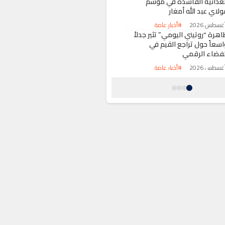
لغذائية الفاسدة في موسم
لاي عبد الله أمغار
#أخبار عامة
هرة “روتيني اليومي” تثير جدلاً
اسعاً حول تراجع القيم في
لفضاء الرقمي
#أخبار عامة
لحسيمة.. الدرك الملكي يحبط
تهريب 7 أطنان من مخدر الشيرا
يوقف شخصين
#حوادث