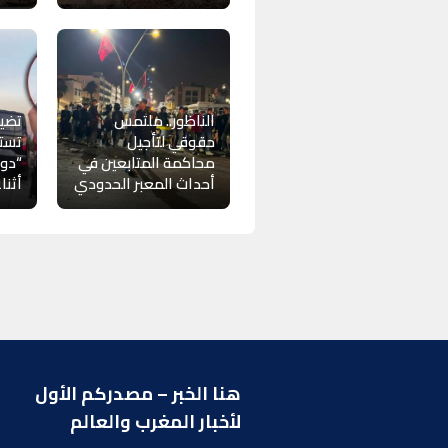
الناظور.. ملتمس
تضيي
حقوقي لتأجيل
تست
محاكمة المتابعين في
“دوز
أحداث المعبر الحدودي
أثنا
هنا الخبر – مصدركم الأول
ر
لأخبار المغرب والعالم
ا