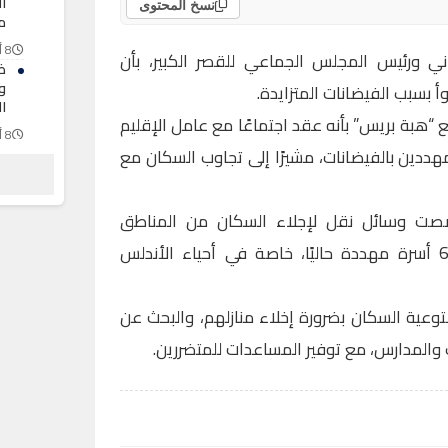
ا
نسخ المحتوى
مو
8 أغسطس 2026
اني ورئيس المجلس الجماعي للقصر الكبير، بأن
ظا
و
أ بسبب الفيضانات المتزايدة.
ا
“هبة بريس” بأنه عقد اجتماعًا مع عامل الإقليم
8 أغسطس 2026
هددين بالفيضانات، مشيرًا إلى تجاوب السكان مع
ا
و
صت وسائل نقل لإجلاء السكان من المناطق
8 أغسطس 2026
المهددة، وأن ما يقرب من 6000 أسرة مهددة حاليًا، خاصة في أحياء الأندلس
وعية السكان بضرورة إخلاء منازلهم، والبحث عن
والمدارس، مع توفير المساعدات للمتضررين.