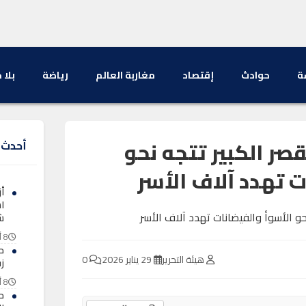
ة
حوادث
إقتصاد
مغاربة العالم
رياضة
بلا 
صر الكبير تتجه نحو
أحدث ا
ت تهدد آلاف الأسر
أ
ا
ش
8 أغسطس 2026
ح
هيئة التحرير
29 يناير 2026
0
ز
8 أغسطس 2026
ح