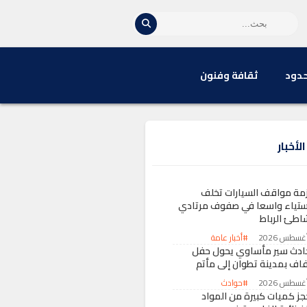
حدود
ثقافة وفنون
لأخبار
زمة مواقف السيارات تخلف
ستياء واسعا في صفوف مرتادي
اطئ الرباط
#أخبار عامة
ادث سير مأساوي يحول حفل
فاف بمدينة تطوان إلى مأتم
#حوادث
جز كميات كبيرة من المواد