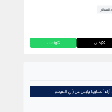
ء السكان
إكس
واتساب
عن آراء أصحابها وليس عن رأي الموقع