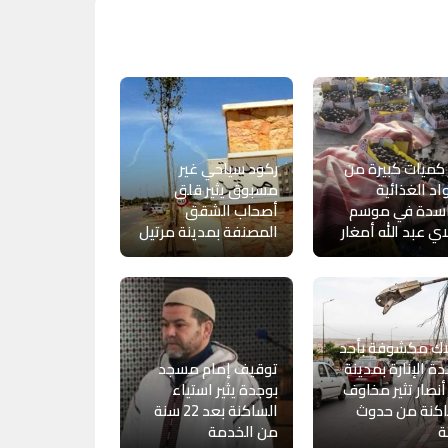
كميات كبيرة من
ركود سياحي غير
اد الغذائية
مسبوق يثير قلق
اسدة في موسم
أصحاب الشقق
ي عبد الله أمغار
المصنفة بمدينة مرتيل
اك مكشوفة بأحد
ة الإنارة بمدينة
توقيف إمام مسجد
أنصار تثير مخاوف
بوجدة يثير استياء
اكنة من حدوث
الساكنة بعد 22 سنة
ة
من الخدمة