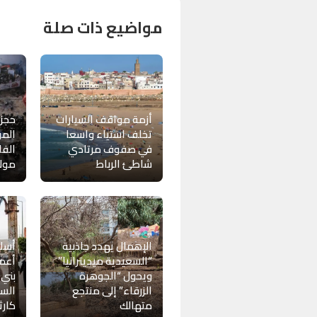
مواضيع ذات صلة
أزمة مواقف السيارات
حجز 
تخلف استياء واسعا
المو
في صفوف مرتادي
الف
شاطئ الرباط
مولا
الإهمال يهدد جاذبية
أسل
“السعيدية ميديترانيا”
أعمد
ويحول “الجوهرة
بني 
الزرقاء” إلى منتجع
الس
متهالك
كارث