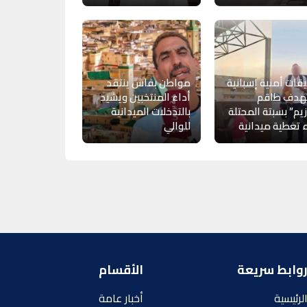
قات أمنية إسبانية
مواطن بفاس ينتقد
هدف طاقم
أداء المنتخبين ويشيد
يم” بسبتة المحتلة
بالتدخلات الميدانية
ء تغطية ميدانية
للوالي
وابط سريعة
الأقسام
لرئيسية
أخبار عامة