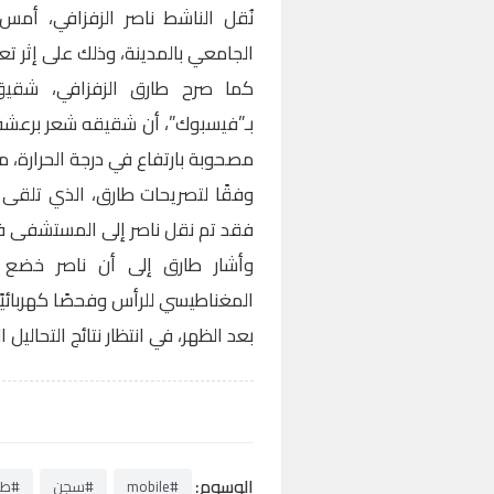
الجامعي بالمدينة، وذلك على إثر 
كما صرح طارق الزفزافي، شقي
بـ”فيسبوك”، أن شقيقه شعر برعشة 
مصحوبة بارتفاع في درجة الحرارة،
وفقًا لتصريحات طارق، الذي تلق
فقد تم نقل ناصر إلى المستشفى في حدود ال
وأشار طارق إلى أن ناصر خضع 
المغناطيسي للرأس وفحصًا كهربائيًا
بعد الظهر، في انتظار نتائج التحاليل ا
الوسوم:
#mobile
#سجن
#طن