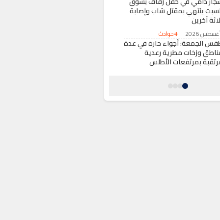
جار دامي في حفل زفاف بسوق
لسبت ينتهي بمقتل شاب وإصابة
اثة آخرين
#حوادث
قس الجمعة: أجواء حارة في عدة
ناطق وزخات مطرية رعدية
رتقبة بمرتفعات الأطلس
#أخبار عامة
ادث سير يربك موكب زفاف
مدينة ترجيست واستنفار للمصالح
أمنية
#حوادث