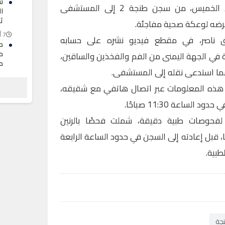
ش
نُقل الناشط ناصر الزفزافي، أمس الخميس، من سجن طنجة 2 إلى المستشفى
ا
ثل
تعرضه لوعكة صحية مفاجئة.
7 أغسطس 2026
ق ناصر، في مقطع فيديو نشره على حسابه
ط
م
في الجهة اليمنى من الفم والفخذين والساقين،
م
 مما استدعى نقله إلى المستشفى.
7 أغسطس 2026
ى هذه المعلومات عبر اتصال هاتفي مع شقيقه،
ح
ب
ساعة 11:30 صباحًا.
ال
لفحوصات طبية دقيقة، شملت فحصًا بالرنين
7 أغسطس 2026
، قبل إعادته إلى السجن في حدود الساعة الرابعة
لطبية.
جة