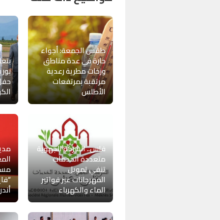
طقس الجمعة: أجواء
حارة في عدة مناطق
بتعل
وزخات مطرية رعدية
بوري
مرتقبة بمرتفعات
حفل 
الأطلس
الكو
فاس.. الشركة الجهوية
مدير
متعددة الخدمات
المع
تنفي تمويل
مست
المهرجانات عبر فواتير
“فا
الماء والكهرباء
أندر