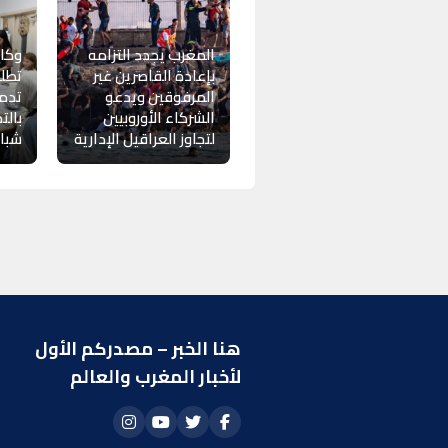
المغرب يجدد التزامه
وكال
بإعادة القاصرين غير
تطل
المرفوقين ويدعو
تدمج
الشركاء الأوروبيين
بالت
لتجاوز العراقيل الإدارية
شباب
هنا الخبر – مصدركم الأول
ر
لأخبار المغرب والعالم
ا
أ