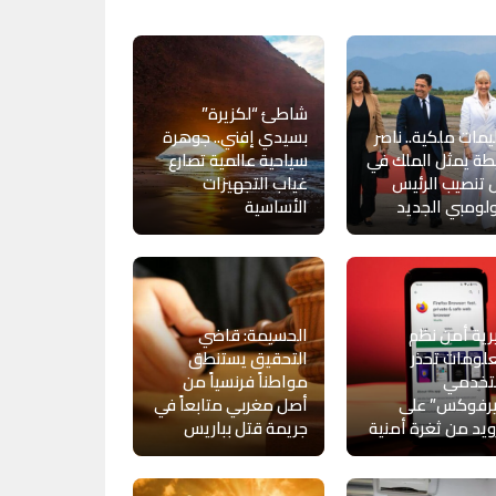
شاطئ “لكزيرة”
يمات ملكية.. ناصر
بسيدي إفني.. جوهرة
طة يمثل الملك في
سياحية عالمية تصارع
تنصيب الرئيس
غياب التجهيزات
لومبي الجديد
الأساسية
ية أمن نظم
الحسيمة: قاضي
لومات تحذر
التحقيق يستنطق
خدمي
مواطناً فرنسياً من
يرفوكس” على
أصل مغربي متابعاً في
ويد من ثغرة أمنية
جريمة قتل بباريس