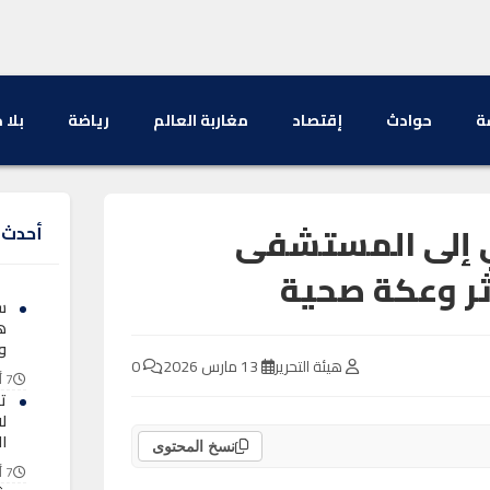
ة
حوادث
إقتصاد
مغاربة العالم
رياضة
بلا 
في إلى المستشفى
أحدث ا
ثر وعكة صحية
س
ه
و
هيئة التحرير
13 مارس 2026
0
7 أغسطس 2026
ت
ل
ا
نسخ المحتوى
7 أغسطس 2026