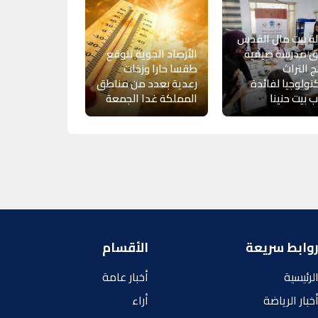
ة بيت مال القدس
ق مدرسة صيفية
الأرصاد الجوية تتوقع
 التراث
طقسا حارا وزخات
كنولوجيا لفائدة
رعدية بعدد من مناطق
 بيت حنينا
المملكة غدا الجمعة
وابط سريعة
الأقسام
لرئيسية
أخبار عامة
خبار الرياضة
أراء