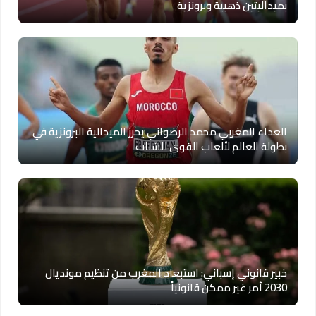
بميداليتين ذهبية وبرونزية
العداء المغربي محمد الرضواني يحرز الميدالية البرونزية في
بطولة العالم لألعاب القوى للشباب
خبير قانوني إسباني: استبعاد المغرب من تنظيم مونديال
2030 أمر غير ممكن قانونياً