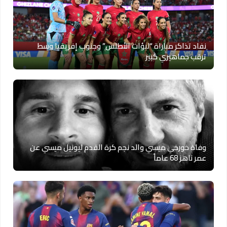
نفاد تذاكر مباراة “لبؤات الأطلس” وجنوب إفريقيا وسط
ترقب جماهيري كبير
وفاة خورخي ميسي والد نجم كرة القدم ليونيل ميسي عن
عمر ناهز 68 عاماً