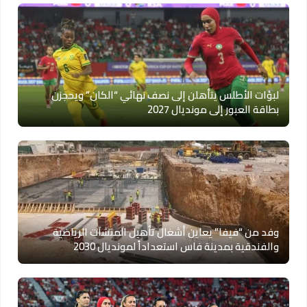
لبؤات الأطلس يتأهلن إلى نصف نهائي “الكان” ويحجزن
بطاقة العبور إلى مونديال 2027
وفد من “فيفا” يعاين أشغال تأهيل المنشآت الرياضية
والفندقية بمدينة فاس استعداداً لمونديال 2030