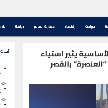
ة
حوادث
إقتصاد
مغاربة العالم
رياضة
بلا 
لأساسية يثير استياء
أحدث ا
“العنصرة” بالقصر
ا
ل
س
6 أغسطس 2026
ل
ح
6 أغسطس 2026
ت