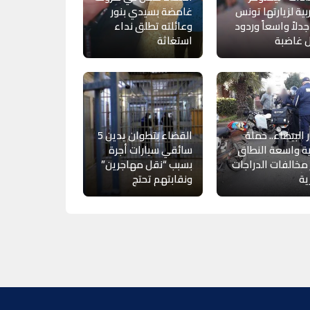
ية لزيارتها تونس
غامضة بسيدي بنور
 جدلاً واسعاً وردود
وعائلته تطلق نداء
 غاضبة
استغاثة
ر البيضاء.. حملة
القضاء بتطوان يدين 5
ة واسعة النطاق
سائقي سيارات أجرة
 مخالفات الدراجات
بسبب “نقل مهاجرين”
ية
ونقابتهم تحتج