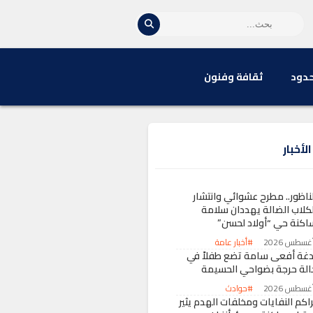
حدود
ثقافة وفنون
لأخبار
لناظور.. مطرح عشوائي وانتشار
لكلاب الضالة يهددان سلامة
اكنة حي “أولاد لحسن”
#أخبار عامة
دغة أفعى سامة تضع طفلاً في
الة حرجة بضواحي الحسيمة
#حوادث
راكم النفايات ومخلفات الهدم يثير