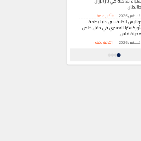
تياء ساكنة حي بئر أنزران
طانطان
#أخبار عامة
واليس الخلاف بين دنيا بطمة
أوركسترا العسري في حفل خاص
مدينة فاس
#ثقافة وفنون
وجة حر قياسية ترفع حصيلة
لوفيات في ألمانيا إلى مستويات
ير مسبوقة
#حول العالم