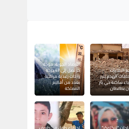
الأرصاد الجوية: موجة
م النفايات
حر تصل إلى 47 درجة
فات الهدم يثير
وزخات رعدية مرتقبة
اء ساكنة حي بئر
بعدد من أقاليم
ان بطانطان
المملكة
ادات “تيكتوكر”
اختفاء طفل في ظروف