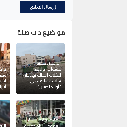
مواضيع ذات صلة
الناظور.. مطرح
عشوائي وانتشار
تراك
للكلاب الضالة يهددان
ومخل
سلامة ساكنة حي
استي
“أولاد لحسن”
أنزر
أزمة خانقة في النقل
العمومي بالمحمدية..
انتق