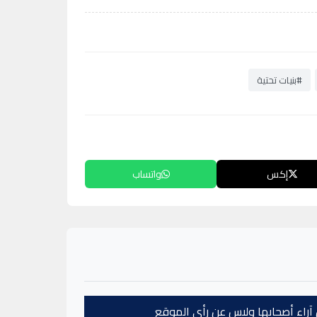
#بنيات تحتية
إكس
واتساب
عن آراء أصحابها وليس عن رأي الموقع