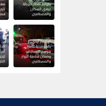
طوابير انتظار طويلة
مغرب
ترهق السكان
تثير
والمصطافين
فعل
استنفار أمني
بالمحمدية لتأمين
الدا
موسم الاصطياف
أمني
وضمان سلامة الزوار
لزجر
والمصطافين
النار