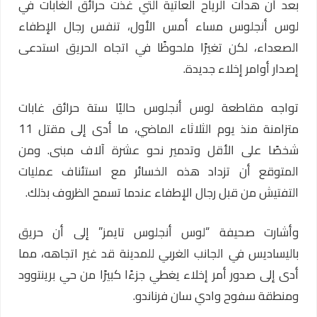
بعد أن هدأت الرياح العاتية التي غذت حرائق الغابات في
لوس أنجلوس
مساء أمس الأول، تنفس رجال الإطفاء
الصعداء، لكن تغيرًا ملحوظًا في اتجاه الحريق استدعى
إصدار أوامر إخلاء جديدة.
تواجه مقاطعة لوس أنجلوس حاليًا ستة حرائق غابات
متزامنة منذ يوم الثلاثاء الماضي، ما أدى إلى مقتل 11
شخصًا على الأقل وتدمير نحو عشرة آلاف مبنى. ومن
المتوقع أن تزداد هذه الخسائر مع استئناف عمليات
التفتيش من قبل رجال الإطفاء عندما تسمح الظروف بذلك.
وأشارت صحيفة “لوس أنجلوس تايمز” إلى أن حريق
باليساديس في الجانب الغربي للمدينة قد غير اتجاهه، مما
أدى إلى صدور أمر إخلاء يغطي جزءًا كبيرًا من حي برينتوود
ومنطقة سفوح وادي سان فرناندو.