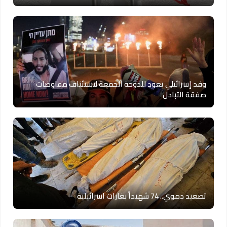
وفد إسرائيلي يعود للدوحة الجمعة لاستئناف مفاوضات
صفقة التبادل
تصعيد دموي.. 74 شهيداً بغارات اسرائيلية