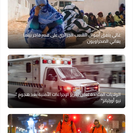
غالي ينفق أموال الشعب الجزائري على قصر فاخر بينما
يعاني الصحراويون
الولايات المتحدة تعلن تعزيز الإجراءات الأمنية بعد هجوم ”
نيو أورليانز”