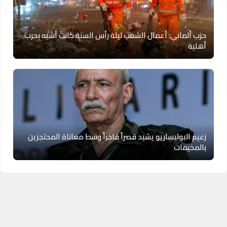
حزب ألماني: أعمال الشغب ليلة رأس السنة كانت أشبه بحرب
أهلية
زعيم البوليساريو يشيد قصراً فاخراً وسط معاناة المحتجزين
بالمخيمات