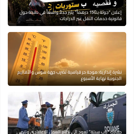
إعلان “جولة بـ150 درهماً” يثير جدلاً واسعاً في طنجة حول
قانونية خدمات النقل عبر الدراجات
نشرة إنذارية: موجة حر قياسية تضرب جهة سوس والأقاليم
الجنوبية نهاية الأسبوع
جمارك “باب سبتة” تعود إلى نظام العمل الاعتيادي وتنهي