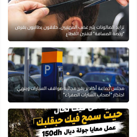
تزايد الصالونات يثير غضب المهنيين.. حلاقون يطالبون بفرض
“رخصة المسافة” لتقنين القطاع
مجلس جماعة أكادير يقرر مجانية مواقف السيارات وينهي
احتكار “أصحاب السترات الصفراء”