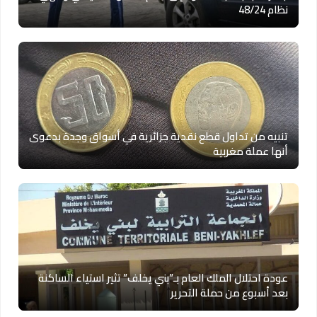
نظام 48/24
تنبيه من تداول قطع نقدية جزائرية في أسواق وجدة بدعوى
أنها عملة مغربية
عودة احتلال الملك العام بـ”بني يخلف” تثير استياء الساكنة
بعد أسبوع من حملة التحرير