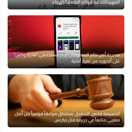
المهرجانات عبر فواتير الماء والكهرباء
مديرية أمن نظم المعلومات تحذر مستخدمي “فايرفوكس”
على أندرويد من ثغرة أمنية
الحسيمة: قاضي التحقيق يستنطق مواطناً فرنسياً من أصل
مغربي متابعاً في جريمة قتل بباريس