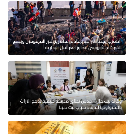
المغرب يجدد التزامه بإعادة القاصرين غير المرفوقين ويدعو
الشركاء الأوروبيين لتجاوز العراقيل الإدارية
وكالة بيت مال القدس تطلق مدرسة صيفية تدمج التراث
بالتكنولوجيا لفائدة شباب بيت حنينا