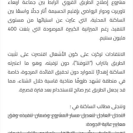
مشروع إصلاح الطريق القروي الرابط بين جماعة أربعاء
تاوريرت ودوار الرواضي بإقليم الحسيمة أثار جدلًا واسعًا بين
الساكنة المحلية، التي عبّرت عن استيائها من مستوى
التنفيذ، رغم الميزانية الكبيرة المرصودة التي بلغت 400
مليون سنتيم.
الانتقادات تركزت على كون الأشغال اقتصرت على تثبيت
الطريق بالتراب (“التوفنا”)، دون تزفيته، وهو ما اعتبرته
الساكنة إهدارًا للموارد دون تحقيق الفائدة المرجوة، خاصة
في منطقة تشهد ظروفًا مناخية قاسية خلال الشتاء، مما
قد يجعل الطريق غير صالح للاستخدام بعد فترة قصيرة.
وتنجلى مطالب الساكنة في
:
التدخل العاجل لتعديل مسار المشروع وضمان تنفيذه وفق
معايير عالية الجودة.
تزفيت الطريق بدلًا من الاكتفاء بإصلاحه بالتراب لضمان