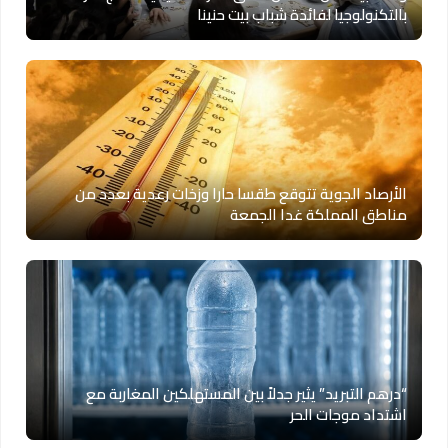
بالتكنولوجيا لفائدة شباب بيت حنينا
الأرصاد الجوية تتوقع طقسا حارا وزخات رعدية بعدد من
مناطق المملكة غدا الجمعة
“درهم التبريد” يثير جدلاً بين المستهلكين المغاربة مع
اشتداد موجات الحر