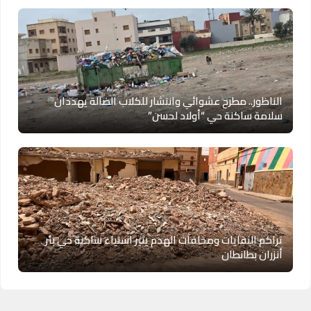
الناظور.. مطرح عشوائي وانتشار للكلاب الضالة يهددان
سلامة ساكنة حي “أولاد لحسن”
تراكم النفايات ومخلفات الهدم يثير استياء ساكنة حي بئر
أنزران بطانطان