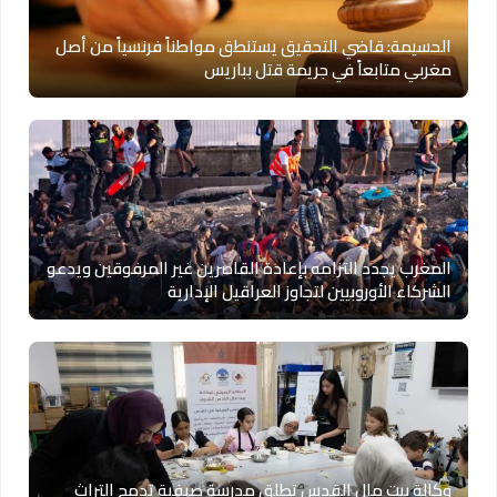
الحسيمة: قاضي التحقيق يستنطق مواطناً فرنسياً من أصل
مغربي متابعاً في جريمة قتل بباريس
المغرب يجدد التزامه بإعادة القاصرين غير المرفوقين ويدعو
الشركاء الأوروبيين لتجاوز العراقيل الإدارية
وكالة بيت مال القدس تطلق مدرسة صيفية تدمج التراث