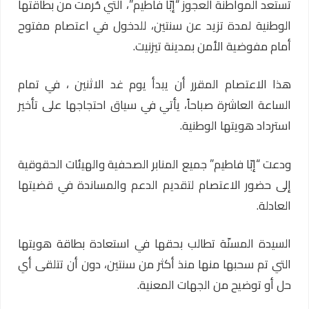
تستعد المواطنة العجوز “إبّا فاطيم”، التي حُرمت من بطاقتها
الوطنية لمدة تزيد عن سنتين، للدخول في اعتصام مفتوح
أمام مفوضية الأمن بمدينة
تيزنيت
.
هذا الاعتصام المقرر أن يبدأ يوم غد الاثنين ، في تمام
الساعة العاشرة صباحاً، يأتي في سياق احتجاجها على تأخير
استرداد هويتها الوطنية.
ودعت “إبّا فاطيم” جميع المنابر الصحفية والهيئات الحقوقية
إلى حضور الاعتصام لتقديم الدعم والمساندة في قضيتها
العادلة.
السيدة المسنّة تطالب بحقها في استعادة بطاقة هويتها
التي تم سحبها منها منذ أكثر من سنتين، دون أن تتلقى أي
حل أو توضيح من الجهات المعنية.