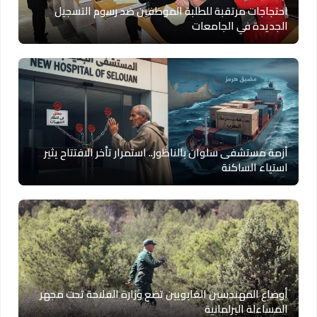
احتجاجات مرتقبة للطلبة الموظفين ضد رسوم التسجيل
الجديدة في الجامعات
أزمة مستشفى سلوان بالناظور.. استمرار تأخر الافتتاح يثير
استياء الساكنة
أوضاع المهندسين الغابويين تضع وزارة الفلاحة تحت مجهر
المساءلة البرلمانية