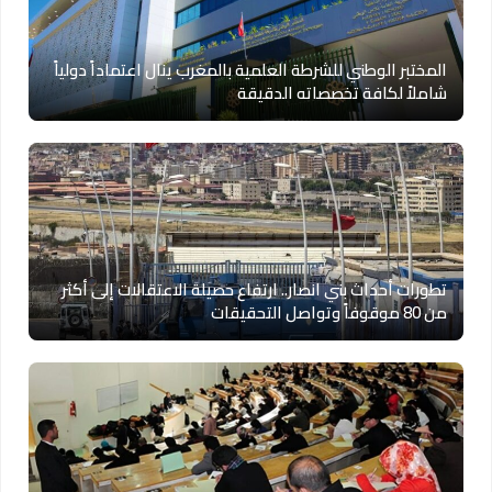
المختبر الوطني للشرطة العلمية بالمغرب ينال اعتماداً دولياً
شاملاً لكافة تخصصاته الدقيقة
تطورات أحداث بني انصار.. ارتفاع حصيلة الاعتقالات إلى أكثر
من 80 موقوفاً وتواصل التحقيقات