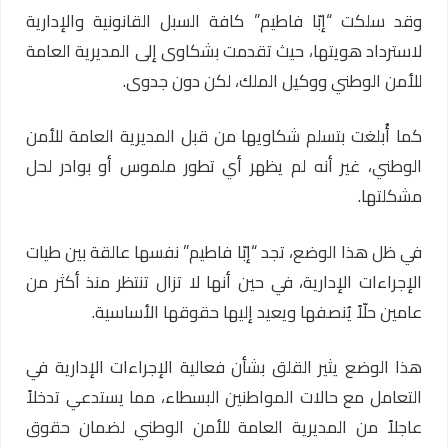
وقد سلكت “إبّا فاطيم” كافة السبل القانونية والإدارية
لاسترداد هويتها، حيث تقدمت بشكاوى إلى المديرية العامة
للأمن الوطني ووكيل الملك، لكن دون جدوى.
كما أُبلغت بتسلم شكاويها من قبل
المديرية العامة للأمن
الوطني
، غير أنه لم يظهر أي تطور ملموس أو بوادر لحل
مشكلتها.
في ظل هذا الوضع، تجد “إبّا فاطيم” نفسها عالقة بين طيات
الإجراءات الإدارية، في حين أنها لا تزال تنتظر منذ أكثر من
عامين حلّاً يُنصفها ويعيد إليها حقوقها الأساسية.
هذا الوضع يثير القلق بشأن فعالية الإجراءات الإدارية في
التعامل مع حالات المواطنين البسطاء، مما يستدعي تدخلاً
عاجلاً من المديرية العامة للأمن الوطني لضمان حقوق