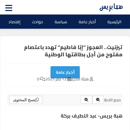
الرئيسية
أخبار عامة
سياسة
حوادث
إقتصاد
تيزنيت.. العجوز “إبّا فاطيم” تهدد باعتصام
مفتوح من أجل بطاقتها الوطنية
أخبار عامة
هيئة التحرير
12 يناير 2025
0
حجم الخط:
نسخ المحتوى
هبة بريس- عبد اللطيف بركة